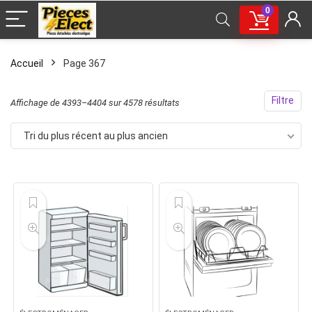
0
Accueil
Page 367
Filtre
Trié
Affichage de 4393–4404 sur 4578 résultats
du
Tri du plus récent au plus ancien
plus
récent
au
plus
ancien