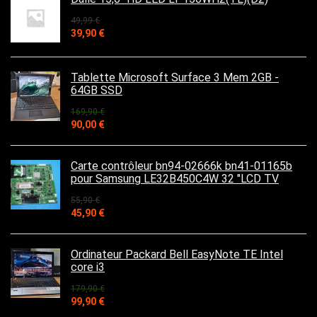
49,99
€
Le
Le
39,90
€
prix
prix
initial
actuel
était :
est :
Tablette Microsoft Surface 3 Mem 2GB -
49,99 €.
39,90 €.
64GB SSD
169,90
€
Le
Le
90,00
€
prix
prix
initial
actuel
était :
est :
Carte contrôleur bn94-02666k bn41-01165b
169,90 €.
90,00 €.
pour Samsung LE32B450C4W 32 "LCD TV
55,90
€
Le
Le
45,90
€
prix
prix
initial
actuel
était :
est :
Ordinateur Packard Bell EasyNote TE Intel
55,90 €.
45,90 €.
core i3
179,90
€
Le
Le
99,90
€
prix
prix