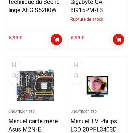
technique du Sèche
Gigabyte GA-
linge AEG S5200W
8I915PM-FS
Rupture de stock
5,99
€
5,99
€
UNCATEGORIZED
UNCATEGORIZED
Manuel carte mère
Manuel TV Philips
Asus M2N-E
LCD 20PFL3403D