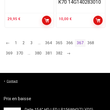
K70 14G140283010
29,95
€
10,00
€
←
1
2
3
…
364
365
366
367
368
369
370
…
380
381
382
→
Contact
Prix en baisse
Dalle 15,6" HD LED LP156WH2(TL)(D2)