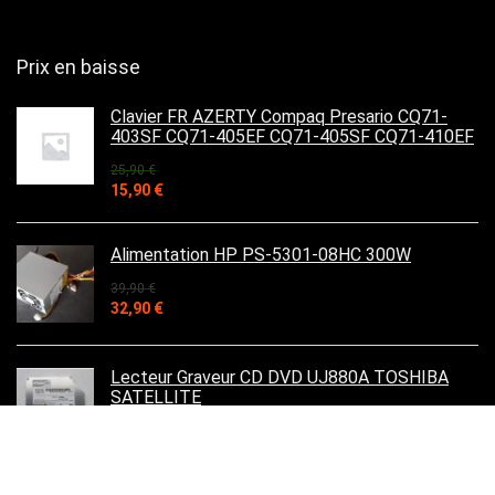
Prix en baisse
Clavier FR AZERTY Compaq Presario CQ71-
403SF CQ71-405EF CQ71-405SF CQ71-410EF
25,90
€
Le
Le
15,90
€
prix
prix
initial
actuel
était :
est :
Alimentation HP PS-5301-08HC 300W
25,90 €.
15,90 €.
39,90
€
Le
Le
32,90
€
prix
prix
initial
actuel
était :
est :
Lecteur Graveur CD DVD UJ880A TOSHIBA
39,90 €.
32,90 €.
SATELLITE
19,90
€
Le
Le
15,90
€
prix
prix
initial
actuel