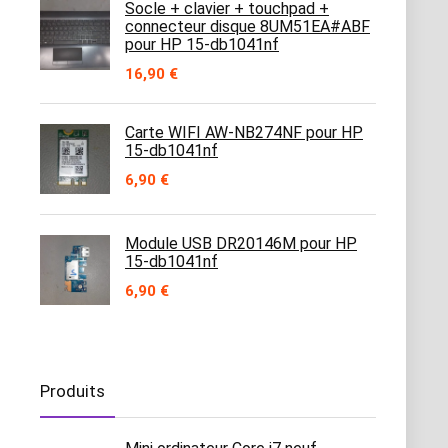
Socle + clavier + touchpad +
connecteur disque 8UM51EA#ABF
pour HP 15-db1041nf
16,90
€
Carte WIFI AW-NB274NF pour HP
15-db1041nf
6,90
€
Module USB DR20146M pour HP
15-db1041nf
6,90
€
Produits