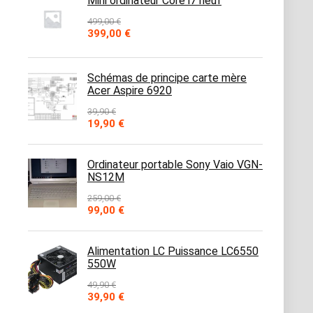
Mini ordinateur Core i7 neuf
499,00
€
Le
Le
399,00
€
prix
prix
initial
actuel
était :
est :
Schémas de principe carte mère
499,00 €.
399,00 €.
Acer Aspire 6920
39,90
€
Le
Le
19,90
€
prix
prix
initial
actuel
était :
est :
Ordinateur portable Sony Vaio VGN-
39,90 €.
19,90 €.
NS12M
259,00
€
Le
Le
99,00
€
prix
prix
initial
actuel
était :
est :
Alimentation LC Puissance LC6550
259,00 €.
99,00 €.
550W
49,90
€
Le
Le
39,90
€
prix
prix