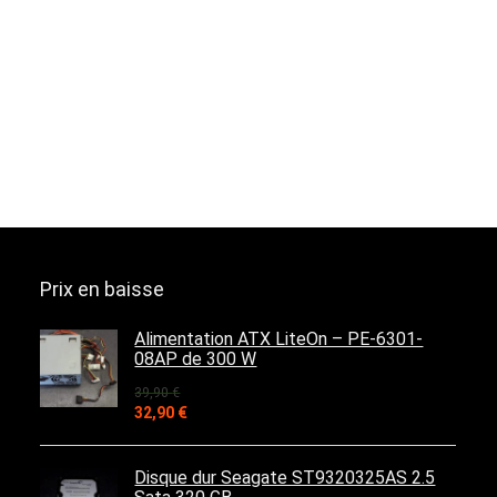
Prix en baisse
Alimentation ATX LiteOn – PE-6301-
08AP de 300 W
39,90
€
Le
Le
32,90
€
prix
prix
initial
actuel
était :
est :
Disque dur Seagate ST9320325AS 2.5
39,90 €.
32,90 €.