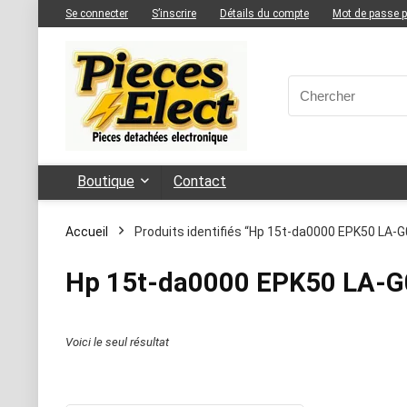
Se connecter
S’inscrire
Détails du compte
Mot de passe 
Boutique
Contact
Accueil
Produits identifiés “Hp 15t-da0000 EPK50 LA-G
Hp 15t-da0000 EPK50 LA-G
Voici le seul résultat