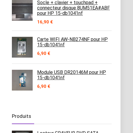
Socle + clavier + touchpad +
connecteur disque 8UM51EA#ABF
pour HP 15-db1041nf
16,90
€
Carte WIFI AW-NB274NF pour HP
15-db1041nf
6,90
€
Module USB DR20146M pour HP
15-db1041nf
6,90
€
Produits