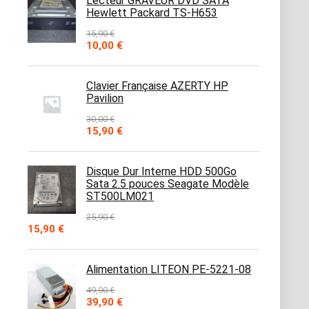
Lecteur GRAVEUR DVD SATA
Hewlett Packard TS-H653
15,90
€
Le
Le
10,00
€
prix
prix
initial
actuel
était :
est :
Clavier Française AZERTY HP
15,90 €.
10,00 €.
Pavilion
30,00
€
Le
Le
15,90
€
prix
prix
initial
actuel
était :
est :
Disque Dur Interne HDD 500Go
30,00 €.
15,90 €.
Sata 2.5 pouces Seagate Modèle
ST500LM021
25,90
€
Le
Le
15,90
€
prix
prix
initial
actuel
était :
est :
Alimentation LITEON PE-5221-08
25,90 €.
15,90 €.
49,90
€
Le
Le
39,90
€