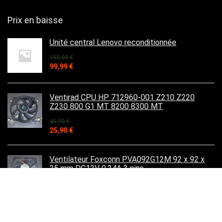
Prix en baisse
Unité central Lenovo reconditionnée
150,00
€
Le
Le
99,99
€
prix
prix
initial
actuel
était :
est :
Ventirad CPU HP 712960-001 Z210 Z220
150,00 €.
99,99 €.
Z230 800 G1 MT 8200 8300 MT
45,90
€
Le
Le
25,90
€
prix
prix
initial
actuel
était :
est :
Ventilateur Foxconn PVA092G12M 92 x 92 x
45,90 €.
25,90 €.
25 mm DC12V 0.24A 3 pins
14,95
€
Le
Le
10,00
€
prix
prix
initial
actuel
était :
est :
Schémas de principe carte mère Acer