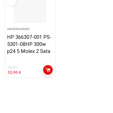
UNCATEGORIZED
HP 366307-001 PS-
5301-08HP 300w
p24 5 Molex 2 Sata
39,90
€
Le
Le
32,90
€
prix
prix
initial
actuel
était :
est :
39,90 €.
32,90 €.