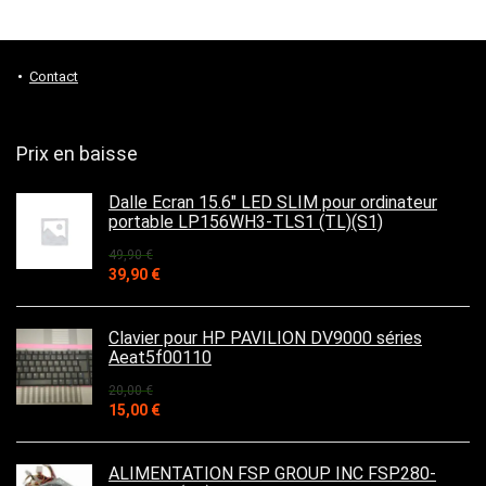
Contact
Prix en baisse
Dalle Ecran 15.6" LED SLIM pour ordinateur
portable LP156WH3-TLS1 (TL)(S1)
49,90
€
Le
Le
39,90
€
prix
prix
initial
actuel
était :
est :
Clavier pour HP PAVILION DV9000 séries
49,90 €.
39,90 €.
Aeat5f00110
20,00
€
Le
Le
15,00
€
prix
prix
initial
actuel
était :
est :
ALIMENTATION FSP GROUP INC FSP280-