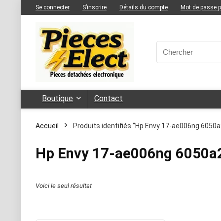
Se connecter
S’inscrire
Détails du compte
Mot de passe 
Boutique
Contact
Accueil
Produits identifiés “Hp Envy 17-ae006ng 6050
Hp Envy 17-ae006ng 6050a
Voici le seul résultat