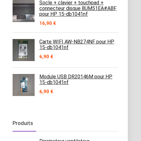
Socle + clavier + touchpad +
connecteur disque 8UM51EA#ABF
pour HP 15-db1041nf
16,90
€
Carte WIFI AW-NB274NF pour HP
15-db1041nf
6,90
€
Module USB DR20146M pour HP
15-db1041nf
6,90
€
Produits