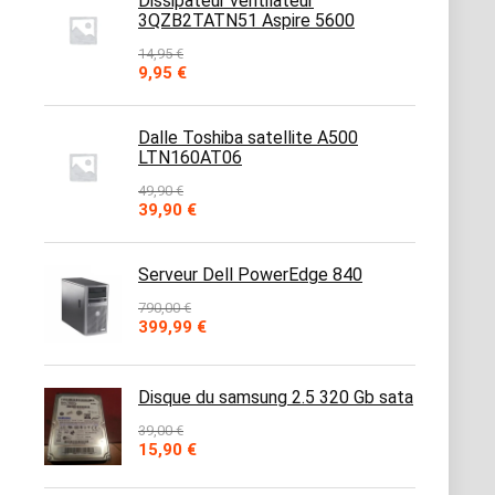
Dissipateur ventilateur
3QZB2TATN51 Aspire 5600
14,95
€
Le
Le
9,95
€
prix
prix
initial
actuel
était :
est :
Dalle Toshiba satellite A500
14,95 €.
9,95 €.
LTN160AT06
49,90
€
Le
Le
39,90
€
prix
prix
initial
actuel
était :
est :
Serveur Dell PowerEdge 840
49,90 €.
39,90 €.
790,00
€
Le
Le
399,99
€
prix
prix
initial
actuel
était :
est :
Disque du samsung 2.5 320 Gb sata
790,00 €.
399,99 €.
39,00
€
Le
Le
15,90
€
prix
prix
initial
actuel