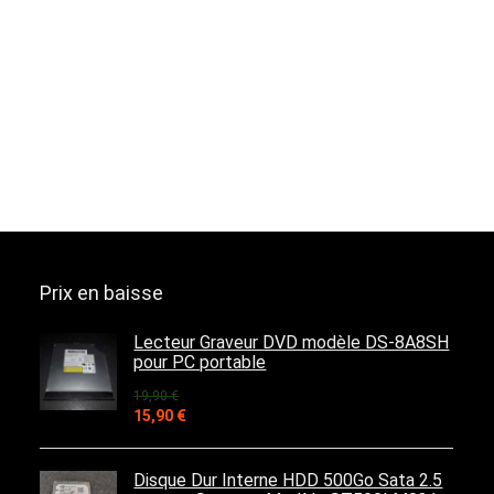
Prix en baisse
Lecteur Graveur DVD modèle DS-8A8SH
pour PC portable
19,90
€
Le
Le
15,90
€
prix
prix
initial
actuel
était :
est :
Disque Dur Interne HDD 500Go Sata 2.5