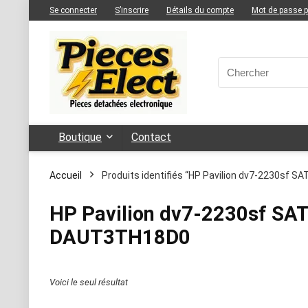
Se connecter
S’inscrire
Détails du compte
Mot de passe 
Boutique
Contact
Accueil
Produits identifiés “HP Pavilion dv7-2230sf
HP Pavilion dv7-2230sf SA
DAUT3TH18D0
Voici le seul résultat