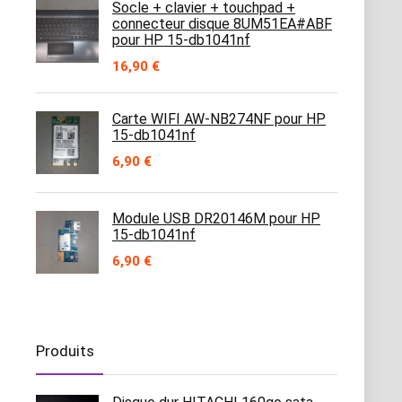
Socle + clavier + touchpad +
connecteur disque 8UM51EA#ABF
pour HP 15-db1041nf
16,90
€
Carte WIFI AW-NB274NF pour HP
15-db1041nf
6,90
€
Module USB DR20146M pour HP
15-db1041nf
6,90
€
Produits