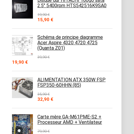
Disque dur HITACHI 160go sata
2.5" 5400rpm HTS542516K9SA0
19,90
€
Le
Le
15,90
€
prix
prix
initial
actuel
était :
est :
Schéma de principe diagramme
19,90 €.
15,90 €.
Acer Aspire 4320 4720 4725
(Quanta Z01)
39,90
€
Le
Le
19,90
€
prix
prix
initial
actuel
était :
est :
ALIMENTATION ATX 350W FSP
39,90 €.
19,90 €.
FSP350-60HHN (85)
35,90
€
Le
Le
32,90
€
prix
prix
initial
actuel
était :
est :
Carte mère GA-M61PME-S2 +
35,90 €.
32,90 €.
Processeur AMD + Ventilateur
79,90
€