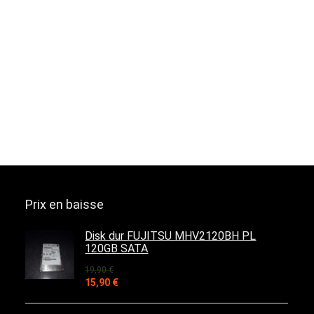
Prix en baisse
Disk dur FUJITSU MHV2120BH PL
120GB SATA
19,90
€
Le
Le
15,90
€
prix
prix
initial
actuel