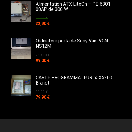
était :
est :
Alimentation ATX LiteOn – PE-6301-
19,90 €.
15,90 €.
08AP de 300 W
39,90
€
Le
Le
32,90
€
prix
prix
initial
actuel
était :
est :
Ordinateur portable Sony Vaio VGN-
39,90 €.
32,90 €.
NS12M
259,00
€
Le
Le
99,00
€
prix
prix
initial
actuel
était :
est :
CARTE PROGRAMMATEUR 55X5200
259,00 €.
99,00 €.
Brandt
99,00
€
Le
Le
79,90
€
prix
prix
initial
actuel
était :
est :
99,00 €.
79,90 €.