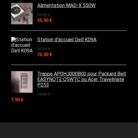
était :
est :
Alimentation MAD-X 550W
39,90 €.
32,90 €.
39,90
€
Le
Le
35,90
€
prix
prix
initial
actuel
était :
est :
Station d'accueil Dell K09A
39,90 €.
35,90 €.
26,00
€
Le
Le
15,90
€
prix
prix
initial
actuel
était :
est :
Trappe AP0HJ000B00 pour Packard Bell
26,00 €.
15,90 €.
EASYNOTE Q5WTC ou Acer Travelmate
P253
10,00
€
Le
Le
7,90
€
prix
prix
initial
actuel
était :
est :
10,00 €.
7,90 €.