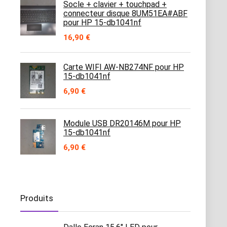
Socle + clavier + touchpad +
connecteur disque 8UM51EA#ABF
pour HP 15-db1041nf
16,90
€
Carte WIFI AW-NB274NF pour HP
15-db1041nf
6,90
€
Module USB DR20146M pour HP
15-db1041nf
6,90
€
Produits