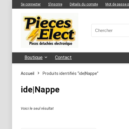
Se connecter
S’inscrire
Détails du compte
Mot de passe 
Boutique
Contact
Accueil
Produits identifiés “ide|Nappe”
ide|Nappe
Voici le seul résultat