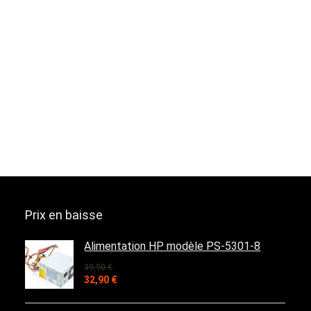
Prix en baisse
Alimentation HP modèle PS-5301-8
39,90
€
Le
Le
32,90
€
prix
prix
initial
actuel