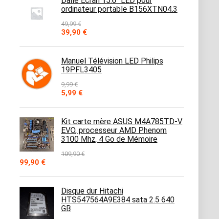
Dalle Ecran 15.6" LED pour
ordinateur portable B156XTN04.3
49,99
€
Le
Le
39,90
€
prix
prix
initial
actuel
était :
est :
Manuel Télévision LED Philips
49,99 €.
39,90 €.
19PFL3405
9,99
€
Le
Le
5,99
€
prix
prix
initial
actuel
était :
est :
Kit carte mère ASUS M4A785TD-V
9,99 €.
5,99 €.
EVO, processeur AMD Phenom
3100 Mhz, 4 Go de Mémoire
109,90
€
Le
Le
99,90
€
prix
prix
initial
actuel
était :
est :
Disque dur Hitachi
109,90 €.
99,90 €.
HTS547564A9E384 sata 2.5 640
GB