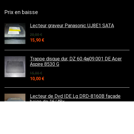
Prix en baisse
Lecteur graveur Panasonic UJ8E1 SATA
20,00
€
Le
Le
15,90
€
prix
prix
initial
actuel
était :
est :
Trappe disque dur, DZ 60.4aj09.001 DE Acer
20,00 €.
15,90 €.
Aspire 8530 G
15,00
€
Le
Le
10,00
€
prix
prix
initial
actuel
était :
est :
Lecteur de Dvd IDE Lg DRD-8160B façade
15,00 €.
10,00 €.
beige de 16/48x
9,95
€
Le
Le
7,95
€
prix
prix
initial
actuel
était :
est :
Clavier Français Acer Aspire