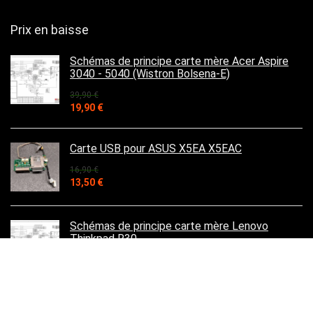
Prix en baisse
Schémas de principe carte mère Acer Aspire
3040 - 5040 (Wistron Bolsena-E)
39,90
€
Le
Le
19,90
€
prix
prix
initial
actuel
était :
est :
Carte USB pour ASUS X5EA X5EAC
39,90 €.
19,90 €.
16,90
€
Le
Le
13,50
€
prix
prix
initial
actuel
était :
est :
Schémas de principe carte mère Lenovo
16,90 €.
13,50 €.
Thinkpad R30
39,90
€
Le
Le
19,90
€
prix
prix
initial
actuel
était :
est :