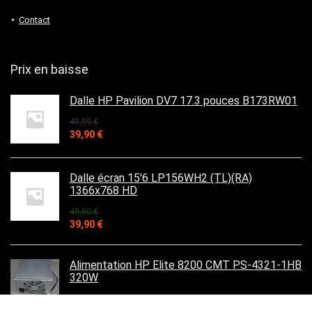
Contact
Prix en baisse
Dalle HP Pavilion DV7 17.3 pouces B173RW01
49,99
€
Le
Le
39,90
€
prix
prix
initial
actuel
était :
est :
Dalle écran 15'6 LP156WH2 (TL)(RA)
49,99 €.
39,90 €.
1366x768 HD
49,90
€
Le
Le
39,90
€
prix
prix
initial
actuel
était :
est :
Alimentation HP Elite 8200 CMT PS-4321-1HB
49,90 €.
39,90 €.
320W
49,90
€
Le
Le
45,90
€