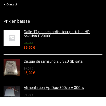
Contact
Prix en baisse
Dalle 17 pouces ordinateur portable HP
pavillion DV9000
59,90
€
Le
Le
39,90
€
prix
prix
initial
actuel
était :
est :
Disque du samsung 2.5 320 Gb sata
59,90 €.
39,90 €.
39,00
€
Le
Le
15,90
€
prix
prix
initial
actuel
était :
est :
Alimentation Hp Dps-300vb A 300 w
39,00 €.
15,90 €.
39,90
€
Le
Le
32,90
€
prix
prix