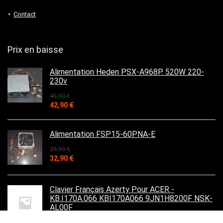
Contact
Prix en baisse
Alimentation Heden PSX-A968P. 520W 220-
230v
45,90
€
Le
Le
42,90
€
prix
prix
initial
actuel
était :
est :
Alimentation FSP15-60PNA-E
45,90 €.
42,90 €.
39,90
€
Le
Le
32,90
€
prix
prix
initial
actuel
était :
est :
Clavier Français Azerty Pour ACER -
39,90 €.
32,90 €.
KB.I170A.066 KBI170A066 9JN1H8200F NSK-
AL00F
29,90
€