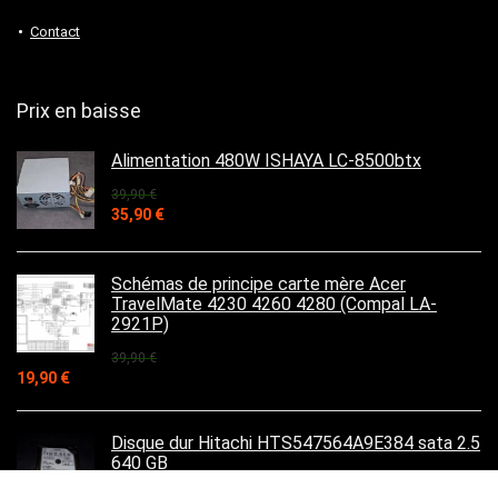
Contact
Prix en baisse
Alimentation 480W ISHAYA LC-8500btx
39,90
€
Le
Le
35,90
€
prix
prix
initial
actuel
était :
est :
Schémas de principe carte mère Acer
39,90 €.
35,90 €.
TravelMate 4230 4260 4280 (Compal LA-
2921P)
39,90
€
Le
Le
19,90
€
prix
prix
initial
actuel
était :
est :
Disque dur Hitachi HTS547564A9E384 sata 2.5
39,90 €.
19,90 €.
640 GB
49,90
€