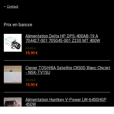
Contact
Prix en baisse
Alimentation Delta HP DPS-400AB-19 A
704427-001 705045-001 Z230 MT 400W
79,90
€
Le
Le
39,90
€
prix
prix
initial
actuel
était :
est :
Clavier TOSHIBA Satellite C850D Blanc Chiclet
79,90 €.
39,90 €.
- NSK-TV1SU
29,95
€
Le
Le
19,90
€
prix
prix
initial
actuel
était :
est :
Alimentation Huntkey V-Power LW-6450HGP
29,95 €.
19,90 €.
450W
39,90
€