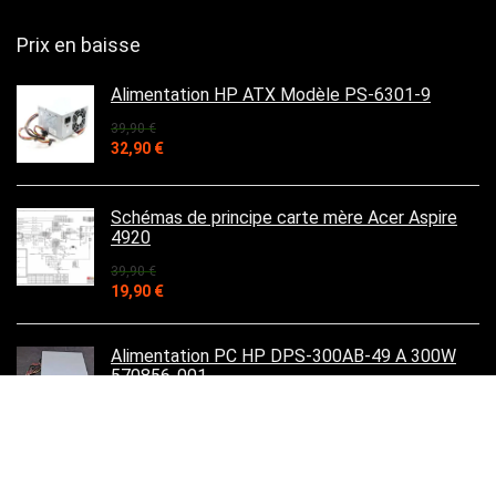
Prix en baisse
Alimentation HP ATX Modèle PS-6301-9
39,90
€
Le
Le
32,90
€
prix
prix
initial
actuel
était :
est :
Schémas de principe carte mère Acer Aspire
39,90 €.
32,90 €.
4920
39,90
€
Le
Le
19,90
€
prix
prix
initial
actuel
était :
est :
Alimentation PC HP DPS-300AB-49 A 300W
39,90 €.
19,90 €.
570856-001
39,90
€
Le
Le
32,90
€
prix
prix
initial
actuel
était :
est :
Mémoire KINGSTON - SO-DIMM - 1 GB Go -