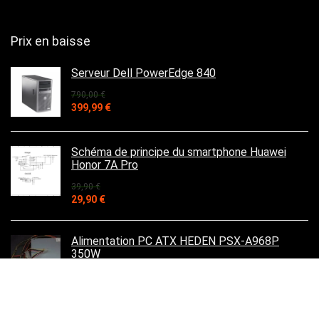
Prix en baisse
Serveur Dell PowerEdge 840
790,00
€
Le
Le
399,99
€
prix
prix
initial
actuel
était :
est :
Schéma de principe du smartphone Huawei
790,00 €.
399,99 €.
Honor 7A Pro
39,90
€
Le
Le
29,90
€
prix
prix
initial
actuel
était :
est :
Alimentation PC ATX HEDEN PSX-A968P
39,90 €.
29,90 €.
350W
39,90
€
Le
Le
32,90
€
prix
prix
initial
actuel