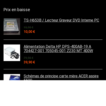
Prix en baisse
TS-H653B / Lecteur Graveur DVD Interne PC
15,90
€
Le
Le
10,00
€
prix
prix
initial
actuel
était :
est :
Alimentation Delta HP DPS-400AB-19 A
15,90 €.
10,00 €.
704427-001 705045-001 Z230 MT 400W
79,90
€
Le
Le
39,90
€
prix
prix
initial
actuel
était :
est :
Schémas de principe carte mère ACER aspire
79,90 €.
39,90 €.
5500
39,90
€
Le
Le
19,90
€
prix
prix
initial
actuel
était :
est :
HP Z420,Workstation 3,7 GHz, Intel® Xeon®