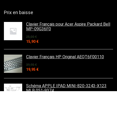
Prix en baisse
Clavier Français pour Acer Aspire Packard Bell
MP-09G36F0
25,00
€
Le
Le
15,90
€
prix
prix
initial
actuel
était :
est :
Clavier Français HP Original AEQT6F00110
25,00 €.
15,90 €.
39,95
€
Le
Le
19,95
€
prix
prix
initial
actuel
était :
est :
Schéma APPLE IPAD MINI-820-3243-X123
39,95 €.
19,95 €.
MLB 051-9374
39,90
€
Le
Le
29,90
€
prix
prix
initial
actuel