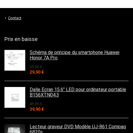
Contact
Prix en baisse
Schéma de principe du smartphone Huawei
Honor 7A Pro
39,90
€
Le
Le
29,90
€
prix
prix
initial
actuel
était :
est :
Dalle Ecran 15.6" LED pour ordinateur portable
39,90 €.
29,90 €.
B156XTN04.3
49,99
€
Le
Le
39,90
€
prix
prix
initial
actuel
était :
est :
Lecteur graveur DVD Modèle UJ-861 Compaq
49,99 €.
39,90 €.
6820s