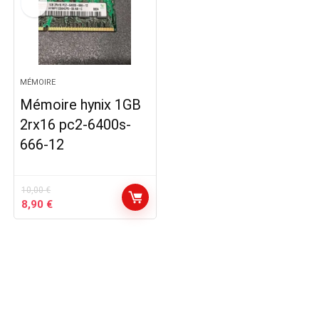
MÉMOIRE
Mémoire hynix 1GB
2rx16 pc2-6400s-
666-12
10,00
€
Le
Le
8,90
€
prix
prix
initial
actuel
était :
est :
10,00 €.
8,90 €.