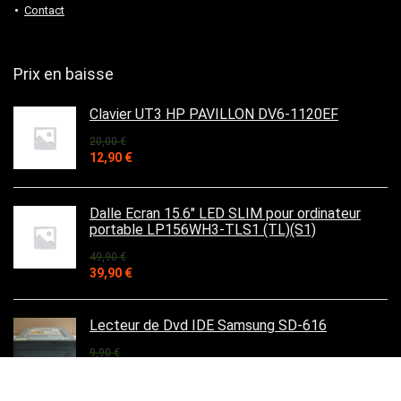
Contact
Prix en baisse
Clavier UT3 HP PAVILLON DV6-1120EF
20,00
€
Le
Le
12,90
€
prix
prix
initial
actuel
était :
est :
Dalle Ecran 15.6" LED SLIM pour ordinateur
20,00 €.
12,90 €.
portable LP156WH3-TLS1 (TL)(S1)
49,90
€
Le
Le
39,90
€
prix
prix
initial
actuel
était :
est :
Lecteur de Dvd IDE Samsung SD-616
49,90 €.
39,90 €.
9,90
€
Le
Le
7,90
€
prix
prix
initial
actuel