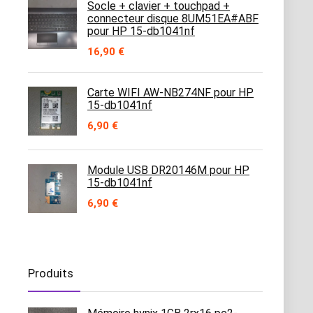
Socle + clavier + touchpad +
connecteur disque 8UM51EA#ABF
pour HP 15-db1041nf
16,90
€
Carte WIFI AW-NB274NF pour HP
15-db1041nf
6,90
€
Module USB DR20146M pour HP
15-db1041nf
6,90
€
Produits