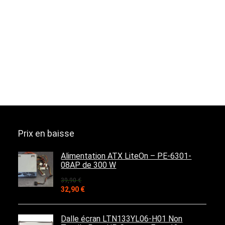
Prix en baisse
Alimentation ATX LiteOn – PE-6301-
08AP de 300 W
39,90
€
Le
Le
32,90
€
prix
prix
initial
actuel
était :
est :
Dalle écran LTN133YL06-H01 Non