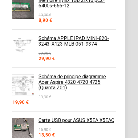
Mémoire hynix 1GB 2rx16 pc2-
6400s-666-12
10,00
€
Le
Le
8,90
€
prix
prix
initial
actuel
était :
est :
Schéma APPLE IPAD MINI-820-
10,00 €.
8,90 €.
3243-X123 MLB 051-9374
39,90
€
Le
Le
29,90
€
prix
prix
initial
actuel
était :
est :
Schéma de principe diagramme
39,90 €.
29,90 €.
Acer Aspire 4320 4720 4725
(Quanta Z01)
39,90
€
Le
Le
19,90
€
prix
prix
initial
actuel
était :
est :
Carte USB pour ASUS X5EA X5EAC
39,90 €.
19,90 €.
16,90
€
Le
Le
13,50
€