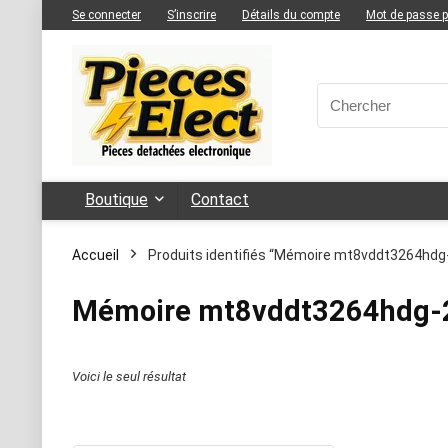
Se connecter
S’inscrire
Détails du compte
Mot de passe 
Boutique
Contact
Accueil
Produits identifiés “Mémoire mt8vddt3264hd
Mémoire mt8vddt3264hdg-
Voici le seul résultat