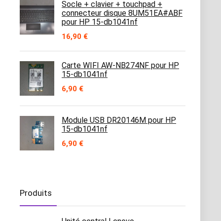
Socle + clavier + touchpad +
connecteur disque 8UM51EA#ABF
pour HP 15-db1041nf
16,90
€
Carte WIFI AW-NB274NF pour HP
15-db1041nf
6,90
€
Module USB DR20146M pour HP
15-db1041nf
6,90
€
Produits