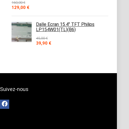
160,00
€
Le
Le
129,00
€
prix
prix
initial
actuel
était :
est :
Dalle Ecran 15.4" TFT Philips
160,00 €.
129,00 €.
LP154W01(TL)(B6​)
45,00
€
Le
Le
39,90
€
prix
prix
initial
actuel
était :
est :
45,00 €.
39,90 €.
Suivez-nous