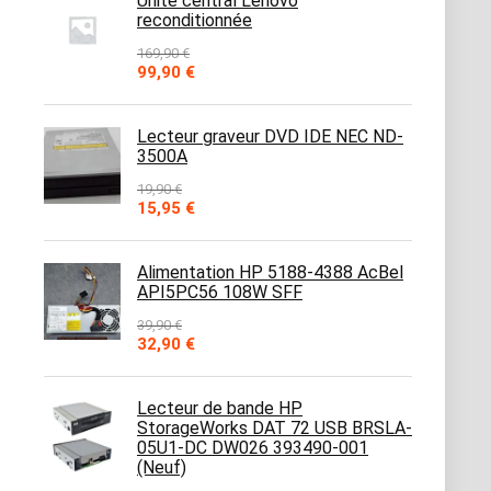
Unité central Lenovo
reconditionnée
169,90
€
Le
Le
99,90
€
prix
prix
initial
actuel
était :
est :
Lecteur graveur DVD IDE NEC ND-
169,90 €.
99,90 €.
3500A
19,90
€
Le
Le
15,95
€
prix
prix
initial
actuel
était :
est :
Alimentation HP 5188-4388 AcBel
19,90 €.
15,95 €.
API5PC56 108W SFF
39,90
€
Le
Le
32,90
€
prix
prix
initial
actuel
était :
est :
Lecteur de bande HP
39,90 €.
32,90 €.
StorageWorks DAT 72 USB BRSLA-
05U1-DC DW026 393490-001
(Neuf)