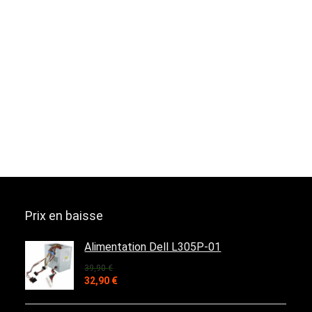
Prix en baisse
Alimentation Dell L305P-01
39,90
€
Le
Le
32,90
€
prix
prix
initial
actuel