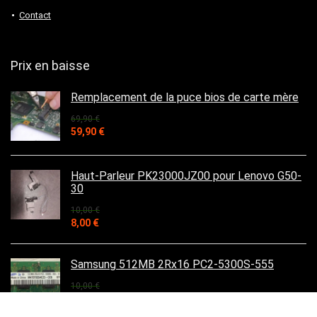
Contact
Prix en baisse
Remplacement de la puce bios de carte mère
69,90
€
Le
Le
59,90
€
prix
prix
initial
actuel
était :
est :
Haut-Parleur PK23000JZ00 pour Lenovo G50-
69,90 €.
59,90 €.
30
10,00
€
Le
Le
8,00
€
prix
prix
initial
actuel
était :
est :
Samsung 512MB 2Rx16 PC2-5300S-555
10,00 €.
8,00 €.
10,00
€
Le
Le
3,50
€
prix
prix