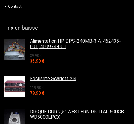
Contact
Prix en baisse
Alimentation HP DPS-240MB-3 A, 462435-
001, 460974-001
39,90
€
Le
Le
35,90
€
prix
prix
initial
actuel
était :
est :
Focusrite Scarlett 2i4
39,90 €.
35,90 €.
119,90
€
Le
Le
79,90
€
prix
prix
initial
actuel
était :
est :
DISQUE DUR 2,5" WESTERN DIGITAL 500GB
119,90 €.
79,90 €.
WD5000LPCX
39,90
€
Le
Le
15,90
€