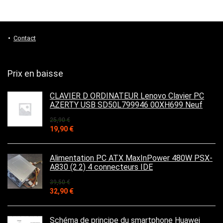
Contact
Prix en baisse
CLAVIER D ORDINATEUR Lenovo Clavier PC
AZERTY USB SD50L799946 00XH699 Neuf
25,90
€
Le
Le
19,90
€
prix
prix
initial
actuel
était :
est :
Alimentation PC ATX MaxInPower 480W PSX-
25,90 €.
19,90 €.
A830 (2.2) 4 connecteurs IDE
39,50
€
Le
Le
32,90
€
prix
prix
initial
actuel
était :
est :
Schéma de principe du smartphone Huawei