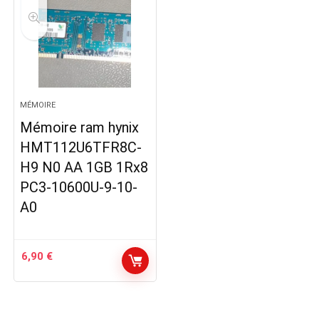
MÉMOIRE
Mémoire ram hynix
HMT112U6TFR8C-
H9 N0 AA 1GB 1Rx8
PC3-10600U-9-10-
A0
6,90
€