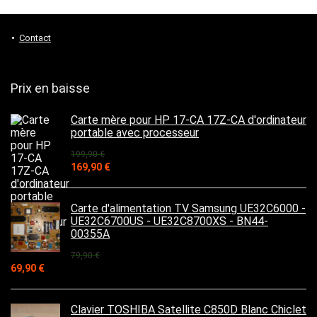
Contact
Prix en baisse
Carte mère pour HP 17-CA 17Z-CA d'ordinateur
portable avec processeur
199,90
€
Le
Le
169,90
€
prix
prix
initial
actuel
était :
est :
Carte d'alimentation TV Samsung UE32C6000 -
199,90 €.
169,90 €.
UE32C6700US - UE32C8700XS - BN44-
00355A
79,90
€
Le
Le
69,90
€
prix
prix
initial
actuel
était :
est :
Clavier TOSHIBA Satellite C850D Blanc Chiclet