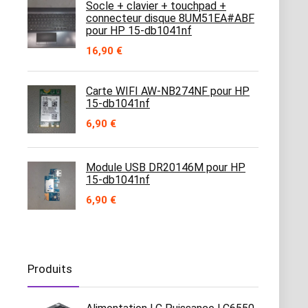
Socle + clavier + touchpad +
connecteur disque 8UM51EA#ABF
pour HP 15-db1041nf
16,90
€
Carte WIFI AW-NB274NF pour HP
15-db1041nf
6,90
€
Module USB DR20146M pour HP
15-db1041nf
6,90
€
Produits