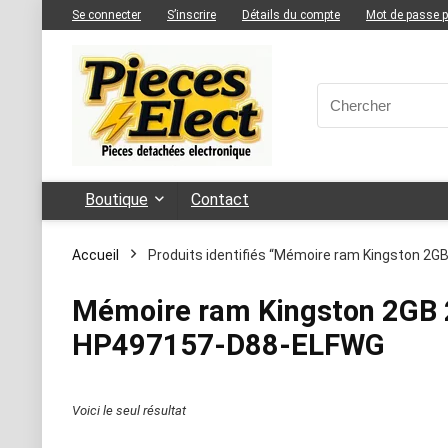
Se connecter
S’inscrire
Détails du compte
Mot de passe 
Boutique
Contact
Accueil
Produits identifiés “Mémoire ram Kingston 
Mémoire ram Kingston 2GB
HP497157-D88-ELFWG
Voici le seul résultat