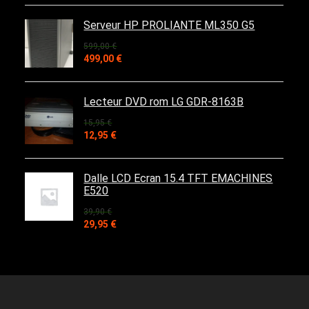
initial
actuel
était :
est :
Serveur HP PROLIANTE ML350 G5
39,90 €.
32,90 €.
599,00
€
Le
Le
499,00
€
prix
prix
initial
actuel
était :
est :
Lecteur DVD rom LG GDR-8163B
599,00 €.
499,00 €.
15,95
€
Le
Le
12,95
€
prix
prix
initial
actuel
était :
est :
Dalle LCD Ecran 15.4 TFT EMACHINES
15,95 €.
12,95 €.
E520
39,90
€
Le
Le
29,95
€
prix
prix
initial
actuel
était :
est :
39,90 €.
29,95 €.