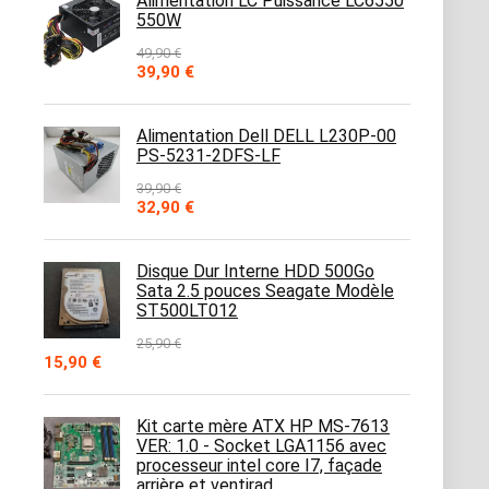
Alimentation LC Puissance LC6550
550W
49,90
€
Le
Le
39,90
€
prix
prix
initial
actuel
était :
est :
Alimentation Dell DELL L230P-00
49,90 €.
39,90 €.
PS-5231-2DFS-LF
39,90
€
Le
Le
32,90
€
prix
prix
initial
actuel
était :
est :
Disque Dur Interne HDD 500Go
39,90 €.
32,90 €.
Sata 2.5 pouces Seagate Modèle
ST500LT012
25,90
€
Le
Le
15,90
€
prix
prix
initial
actuel
était :
est :
Kit carte mère ATX HP MS-7613
25,90 €.
15,90 €.
VER: 1.0 - Socket LGA1156 avec
processeur intel core I7, façade
arrière et ventirad