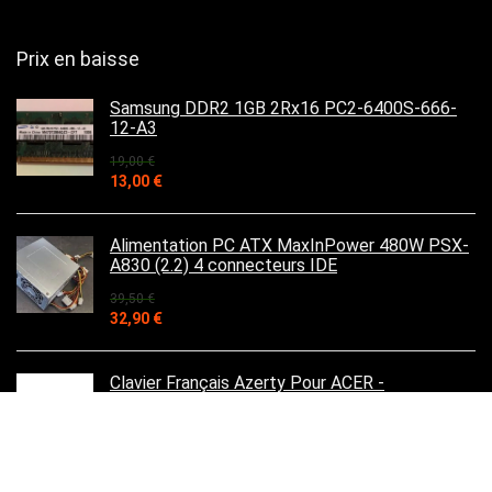
Prix en baisse
Samsung DDR2 1GB 2Rx16 PC2-6400S-666-
12-A3
19,00
€
Le
Le
13,00
€
prix
prix
initial
actuel
était :
est :
Alimentation PC ATX MaxInPower 480W PSX-
19,00 €.
13,00 €.
A830 (2.2) 4 connecteurs IDE
39,50
€
Le
Le
32,90
€
prix
prix
initial
actuel
était :
est :
Clavier Français Azerty Pour ACER -
39,50 €.
32,90 €.
KB.I170A.066 KBI170A066 9JN1H8200F NSK-
AL00F
29,90
€
Le
Le
19,90
€