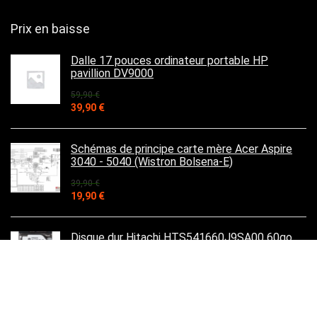
Prix en baisse
Dalle 17 pouces ordinateur portable HP
pavillion DV9000
59,90
€
Le
Le
39,90
€
prix
prix
initial
actuel
était :
est :
Schémas de principe carte mère Acer Aspire
59,90 €.
39,90 €.
3040 - 5040 (Wistron Bolsena-E)
39,90
€
Le
Le
19,90
€
prix
prix
initial
actuel
était :
est :
Disque dur Hitachi HTS541660J9SA00 60go
39,90 €.
19,90 €.
2.5
25,95
€
Le
Le
15,90
€
prix
prix
initial
actuel