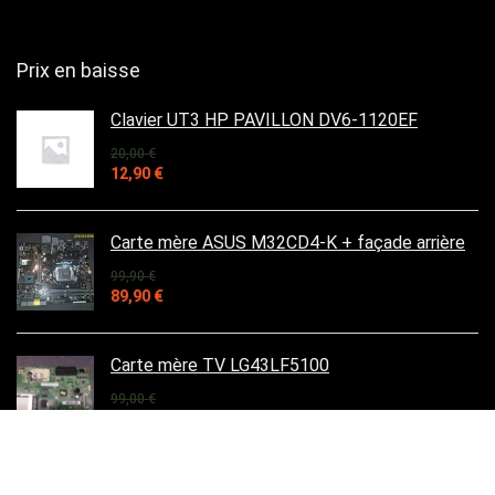
Prix en baisse
Clavier UT3 HP PAVILLON DV6-1120EF
20,00
€
Le
Le
12,90
€
prix
prix
initial
actuel
était :
est :
Carte mère ASUS M32CD4-K + façade arrière
20,00 €.
12,90 €.
99,90
€
Le
Le
89,90
€
prix
prix
initial
actuel
était :
est :
Carte mère TV LG43LF5100
99,90 €.
89,90 €.
99,00
€
Le
Le
50,00
€
prix
prix
initial
actuel
était :
est :
Schémas de principe carte mère ACER aspire