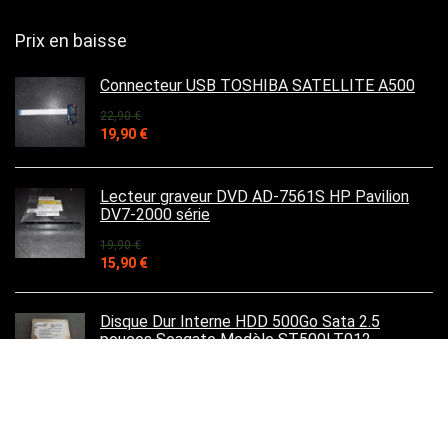
Prix en baisse
Connecteur USB TOSHIBA SATELLITE A500
22,90
€
Le
Le
19,90
€
prix
prix
initial
actuel
était :
est :
Lecteur graveur DVD AD-7561S HP Pavilion
22,90 €.
19,90 €.
DV7-2000 série
19,90
€
Le
Le
15,90
€
prix
prix
initial
actuel
était :
est :
Disque Dur Interne HDD 500Go Sata 2.5
19,90 €.
15,90 €.
pouces Seagate Modèle ST500LT012
25,90
€
Le
Le
15,90
€
prix
prix
initial
actuel
était :
est :
Dalle Ecran 17.3 LED B173RW01 V.0