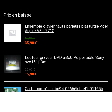
Prix en baisse
Ensemble clavier hauts parleurs plasturgie Acer
Aspire V3 - 771G
65,90
€
Le
Le
35,90
€
prix
prix
initial
actuel
était :
est :
Lecteur graveur DVD uj8c0 Pc portable Sony
65,90 €.
35,90 €.
sve151j13m
25,00
€
Le
Le
15,90
€
prix
prix
initial
actuel
était :
est :
Carte contrôleur bn94-02666k bn41-01165b
25,00 €.
15,90 €.
pour Samsung LE32B450C4W 32 "LCD TV
55,90
€
Le
Le
45,90
€
prix
prix