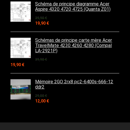
était :
est :
Schéma de principe diagramme Acer
169,90 €.
90,00 €.
Aspire 4320 4720 4725 (Quanta Z01)
39,90
€
Le
Le
19,90
€
prix
prix
initial
actuel
était :
est :
Schémas de principe carte mère Acer
39,90 €.
19,90 €.
TravelMate 4230 4260 4280 (Compal
LA-2921P)
39,90
€
Le
Le
19,90
€
prix
prix
initial
actuel
était :
est :
Mémoire 2GO 2rx8 pc2-6400s-666-12
39,90 €.
19,90 €.
ddr2
29,00
€
Le
Le
12,00
€
prix
prix
initial
actuel
était :
est :
29,00 €.
12,00 €.