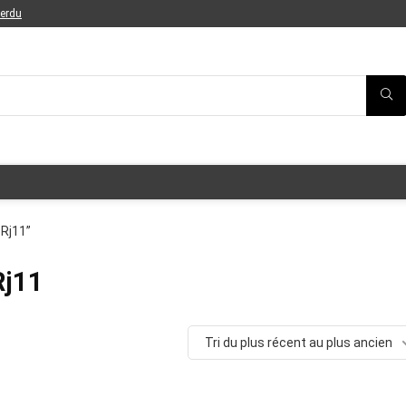
perdu
 Rj11”
Rj11
Tri du plus récent au plus ancien