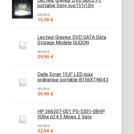
Lecteur graveur DVD uj8c0 Pc
portable Sony sve151j13m
25,00
€
Le
Le
15,90
€
prix
prix
initial
actuel
était :
est :
Lecteur Graveur DVD SATA Data
25,00 €.
15,90 €.
Storage Modèle GUDON
49,90
€
Le
Le
29,90
€
prix
prix
initial
actuel
était :
est :
Dalle Ecran 15.6" LED pour
49,90 €.
29,90 €.
ordinateur portable B156XTN04.3
49,99
€
Le
Le
39,90
€
prix
prix
initial
actuel
était :
est :
HP 366307-001 PS-5301-08HP
49,99 €.
39,90 €.
300w p24 5 Molex 2 Sata
39,90
€
Le
Le
32,90
€