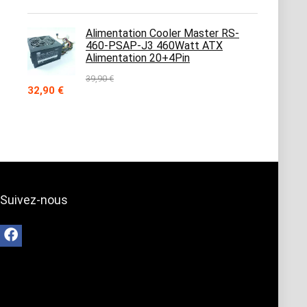
prix
prix
initial
actuel
était :
est :
Alimentation Cooler Master RS-
39,90 €.
32,90 €.
460-PSAP-J3 460Watt ATX
Alimentation 20+4Pin
39,90
€
Le
Le
32,90
€
prix
prix
initial
actuel
était :
est :
39,90 €.
32,90 €.
Suivez-nous