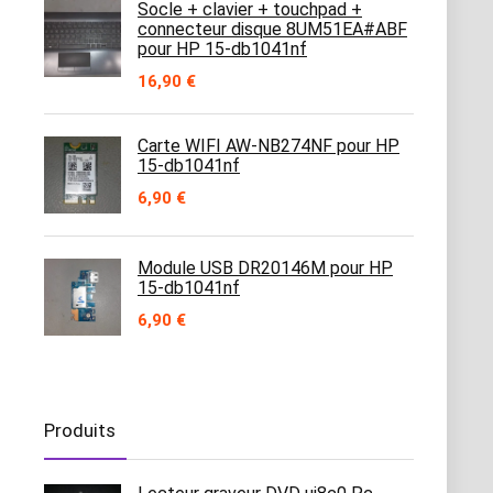
Socle + clavier + touchpad +
connecteur disque 8UM51EA#ABF
pour HP 15-db1041nf
16,90
€
Carte WIFI AW-NB274NF pour HP
15-db1041nf
6,90
€
Module USB DR20146M pour HP
15-db1041nf
6,90
€
Produits