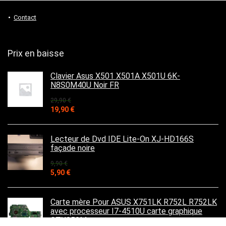
Contact
Prix en baisse
Clavier Asus X501 X501A X501U 6K-
N8S0M40U Noir FR
29,90
€
Le
Le
19,90
€
prix
prix
initial
actuel
était :
est :
Lecteur de Dvd IDE Lite-On XJ-HD166S
29,90 €.
19,90 €.
façade noire
9,90
€
Le
Le
5,90
€
prix
prix
initial
actuel
était :
est :
Carte mère Pour ASUS X751LK R752L R752LK
9,90 €.
5,90 €.
avec processeur I7-4510U carte graphique
GTX850M