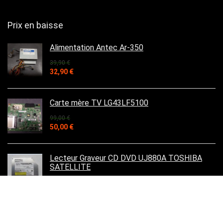
Prix en baisse
Alimentation Antec Ar-350
39,90
€
Le
Le
32,90
€
prix
prix
initial
actuel
était :
est :
Carte mère TV LG43LF5100
39,90 €.
32,90 €.
99,00
€
Le
Le
50,00
€
prix
prix
initial
actuel
était :
est :
Lecteur Graveur CD DVD UJ880A TOSHIBA
99,00 €.
50,00 €.
SATELLITE
19,90
€
Le
Le
15,90
€
prix
prix
initial
actuel
était :
est :
Carte d'alimentation TV DUAL dl-75uhd-001