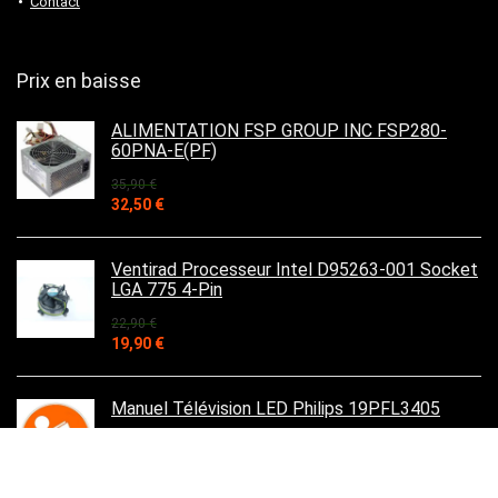
Contact
Prix en baisse
ALIMENTATION FSP GROUP INC FSP280-
60PNA-E(PF)
35,90
€
Le
Le
32,50
€
prix
prix
initial
actuel
était :
est :
Ventirad Processeur Intel D95263-001 Socket
35,90 €.
32,50 €.
LGA 775 4-Pin
22,90
€
Le
Le
19,90
€
prix
prix
initial
actuel
était :
est :
Manuel Télévision LED Philips 19PFL3405
22,90 €.
19,90 €.
9,99
€
Le
Le
5,99
€
prix
prix