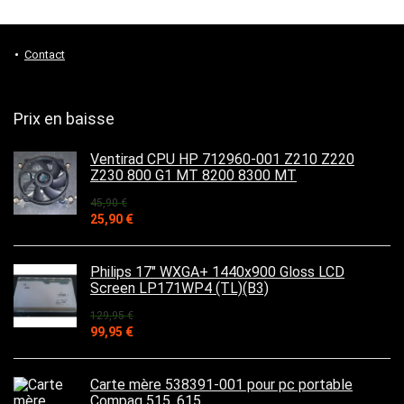
Contact
Prix en baisse
Ventirad CPU HP 712960-001 Z210 Z220
Z230 800 G1 MT 8200 8300 MT
45,90
€
Le
Le
25,90
€
prix
prix
initial
actuel
était :
est :
Philips 17" WXGA+ 1440x900 Gloss LCD
45,90 €.
25,90 €.
Screen LP171WP4 (TL)(B3)
129,95
€
Le
Le
99,95
€
prix
prix
initial
actuel
était :
est :
Carte mère 538391-001 pour pc portable
129,95 €.
99,95 €.
Compaq 515, 615