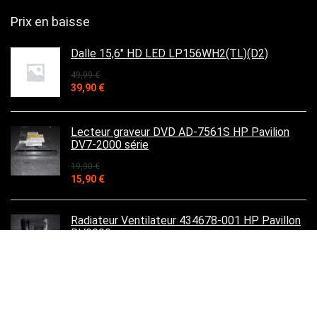
Prix en baisse
Dalle 15,6" HD LED LP156WH2(TL)(D2)
49,99
€
Le
Le
39,90
€
prix
prix
initial
actuel
était :
est :
Lecteur graveur DVD AD-7561S HP Pavilion
49,99 €.
39,90 €.
DV7-2000 série
19,90
€
Le
Le
15,90
€
prix
prix
initial
actuel
était :
est :
Radiateur Ventilateur 434678-001 HP Pavillon
19,90 €.
15,90 €.
DV9000
12,90
€
Le
Le
9,90
€
prix
prix
initial
actuel
était :
est :
Unité central HP