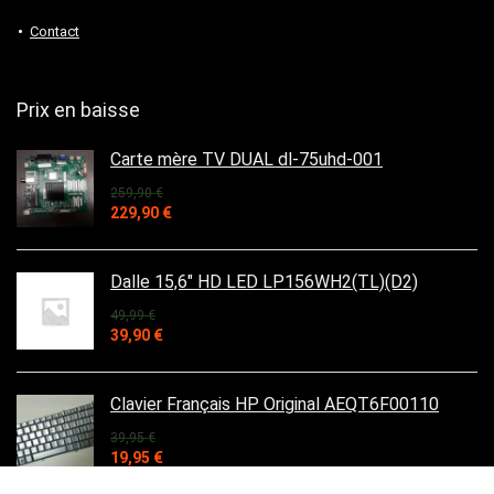
Contact
Prix en baisse
Carte mère TV DUAL dl-75uhd-001
259,90
€
Le
Le
229,90
€
prix
prix
initial
actuel
était :
est :
Dalle 15,6" HD LED LP156WH2(TL)(D2)
259,90 €.
229,90 €.
49,99
€
Le
Le
39,90
€
prix
prix
initial
actuel
était :
est :
Clavier Français HP Original AEQT6F00110
49,99 €.
39,90 €.
39,95
€
Le
Le
19,95
€
prix
prix