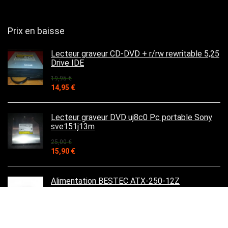
Prix en baisse
Lecteur graveur CD-DVD + r/rw rewritable 5,25
Drive IDE
19,95
€
Le
Le
14,95
€
prix
prix
initial
actuel
était :
est :
Lecteur graveur DVD uj8c0 Pc portable Sony
19,95 €.
14,95 €.
sve151j13m
25,00
€
Le
Le
15,90
€
prix
prix
initial
actuel
était :
est :
Alimentation BESTEC ATX-250-12Z
25,00 €.
15,90 €.
35,90
€
Le
Le
32,90
€
prix
prix
initial
actuel