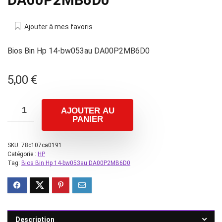
DA00P2MB6D0
Ajouter à mes favoris
Bios Bin Hp 14-bw053au DA00P2MB6D0
5,00
€
AJOUTER AU
PANIER
SKU:
78c107ca0191
Catégorie :
HP
Tag:
Bios Bin Hp 14-bw053au DA00P2MB6D0
Description