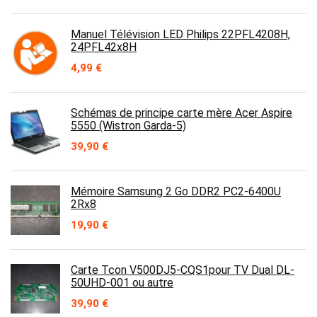
Manuel Télévision LED Philips 22PFL4208H,
24PFL42x8H
4,99
€
Schémas de principe carte mère Acer Aspire
5550 (Wistron Garda-5)
39,90
€
Mémoire Samsung 2 Go DDR2 PC2-6400U
2Rx8
19,90
€
Carte Tcon V500DJ5-CQS1pour TV Dual DL-
50UHD-001 ou autre
39,90
€