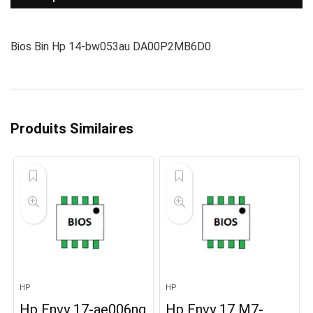
Bios Bin Hp 14-bw053au DA00P2MB6D0
Produits Similaires
HP
HP
Hp Envy 17-ae006ng
Hp Envy 17 M7-