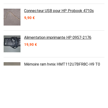
Connecteur USB pour HP Probook 4710s
9,90
€
Alimentation imprimante HP 0957-2176
19,90
€
Mémoire ram hynix HMT112U7BFR8C-H9 T0
AB-C 1GB 1Rx8 PC3-10600E-9-10-D0
9,90
€
Antenne Wifi pour Samsung NP-P500Y
10,00
€