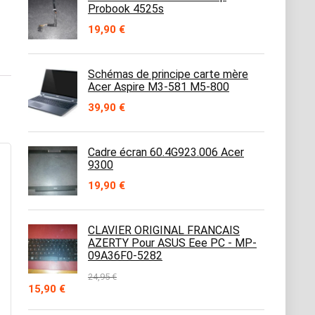
Probook 4525s
19,90
€
Schémas de principe carte mère
Acer Aspire M3-581 M5-800
39,90
€
Cadre écran 60.4G923.006 Acer
9300
19,90
€
CLAVIER ORIGINAL FRANCAIS
AZERTY Pour ASUS Eee PC - MP-
09A36F0-5282
24,95
€
Le
Le
15,90
€
prix
prix
initial
actuel