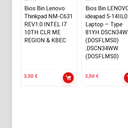
Bios Bin Lenovo
Bios Bin LENOV
Thinkpad NM-C631
ideapad 5-14IIL
REV1.0 INTEL I7
Laptop – Type
10TH CLR ME
81YH DSCN34
REGION & KBEC
(DOSFLMS0)
.DSCN34WW
(DOSFLMS0)
3,50
€
3,50
€