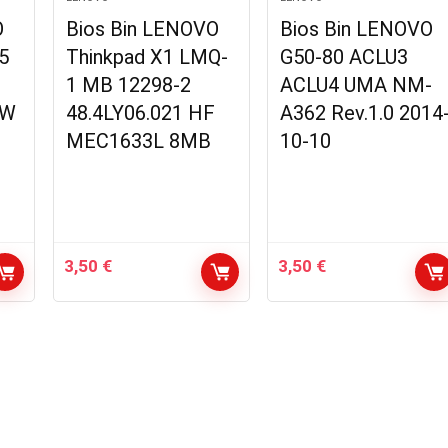
O
Bios Bin LENOVO
Bios Bin LENOVO
05
Thinkpad X1 LMQ-
G50-80 ACLU3
1 MB 12298-2
ACLU4 UMA NM-
WW
48.4LY06.021 HF
A362 Rev.1.0 2014
MEC1633L 8MB
10-10
3,50
€
3,50
€