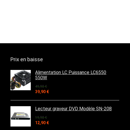
Prix en baisse
Alimentation LC Puissance LC6550
550W
49,90
€
Le
Le
39,90
€
prix
prix
initial
actuel
était :
est :
Lecteur graveur DVD Modèle SN-208
49,90 €.
39,90 €.
19,90
€
Le
Le
12,90
€
prix
prix