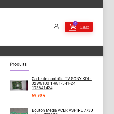
0
0,00
€
Produits
Carte de contrôle TV SONY KDL-
32W6100 1-981-541-24
173641424
69,90
€
Bouton Media ACER ASPIRE 7730