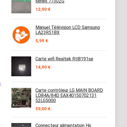
séries 7730ZG
12,90
€
Manuel Télévision LCD Samsung
LA23R51BX
5,99
€
Carte wifi Realtek Rtl8191se
14,90
€
1
Carte contrôleur LG MAIN BOARD
LD84A/84D EAX40150702131
52LG5000
59,00
€
Connecteur alimentation Hp