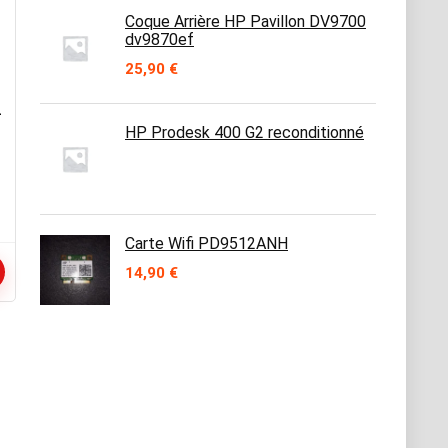
était :
est :
Coque Arrière HP Pavillon DV9700
24,95 €.
15,90 €.
dv9870ef
25,90
€
-
HP Prodesk 400 G2 reconditionné
Carte Wifi PD9512ANH
14,90
€