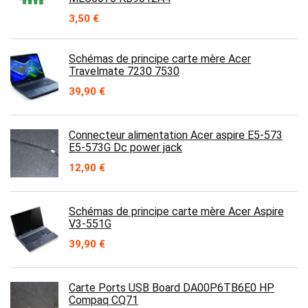
3,50
€
Schémas de principe carte mère Acer
Travelmate 7230 7530
39,90
€
Connecteur alimentation Acer aspire E5-573
E5-573G Dc power jack
12,90
€
Schémas de principe carte mère Acer Aspire
V3-551G
39,90
€
Carte Ports USB Board DA00P6TB6E0 HP
Compaq CQ71