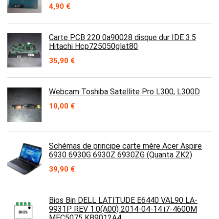
4,90
€
Carte PCB 220 0a90028 disque dur IDE 3.5
Hitachi Hcp725050glat80
35,90
€
Webcam Toshiba Satellite Pro L300, L300D
10,00
€
Schémas de principe carte mère Acer Aspire
6930 6930G 6930Z 6930ZG (Quanta ZK2)
39,90
€
Bios Bin DELL LATITUDE E6440 VAL90 LA-
9931P REV 1.0(A00) 2014-04-14 i7-4600M
MEC5075 KB9012A4