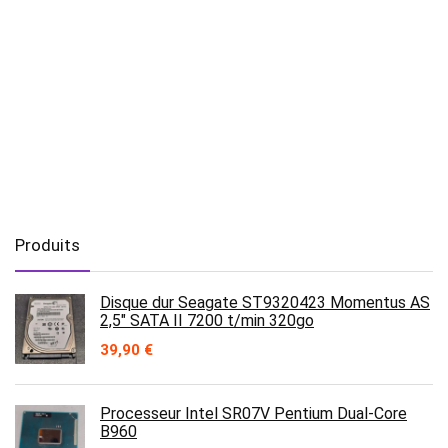
Produits
Disque dur Seagate ST9320423 Momentus AS
2,5" SATA II 7200 t/min 320go
39,90
€
Processeur Intel SR07V Pentium Dual-Core
B960