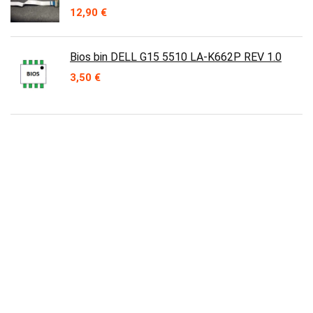
12,90
€
Bios bin DELL G15 5510 LA-K662P REV 1.0
3,50
€
Ventilateur Foxconn Pv123812dspf 01 Nn495
120 mm x 38 mm, 0.9A DC12V connecteur 5
pins
15,90
€
Contact