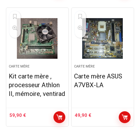
initial
actuel
était :
est :
99,90 €.
89,90 €.
CARTE MÈRE
CARTE MÈRE
Kit carte mère ,
Carte mère ASUS
processeur Athlon
A7VBX-LA
II, mémoire, ventirad
59,90
€
49,90
€