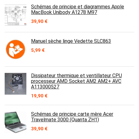
était :
est :
Schémas de principe et diagrammes Apple
15,90 €.
10,00 €.
MacBook Unibody A1278 M97
39,90
€
Manuel sèche linge Vedette SLC863
5,99
€
Dissipateur thermique et ventillateur CPU
processeur AMD Socket AM2 AM2+ AVC
A113000527
19,90
€
Schémas de principe carte mère Acer
Travelmate 3000 (Quanta ZH1)
39,90
€