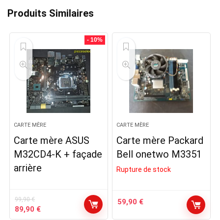
Produits Similaires
- 10%
CARTE MÈRE
CARTE MÈRE
Carte mère ASUS
Carte mère Packard
M32CD4-K + façade
Bell onetwo M3351
arrière
Rupture de stock
99,90
€
59,90
€
Le
Le
89,90
€
prix
prix