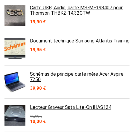
Carte USB, Audio, carte MS-ME198407 pour
Thomson THBK2-14.32CTW
19,90
€
Document technique Samsung Atlantis Training
19,95
€
Schémas de principe carte mère Acer Aspire
7250
39,90
€
Lecteur Graveur Sata Lite-On iHAS124
15,90
€
Le
Le
10,00
€
prix
prix
initial
actuel