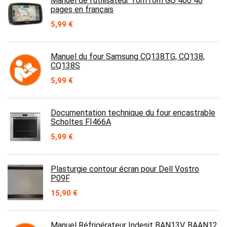
Manuel de l’utilisateur TomTom GO 400 46
pages en français
5,99
€
Manuel du four Samsung CQ138TG, CQ138,
CQ138S
5,99
€
Documentation technique du four encastrable
Scholtes FI466A
5,99
€
Plasturgie contour écran pour Dell Vostro
P09F
15,90
€
Manuel Réfrigérateur Indesit BAN13V, BAAN12,