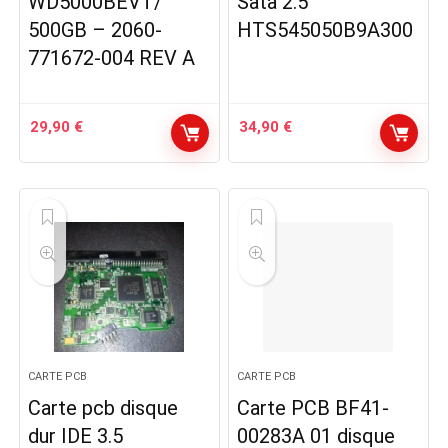
WD5000BEVT/
Sata 2.5
500GB – 2060-
HTS545050B9A300
771672-004 REV A
29,90
€
34,90
€
CARTE PCB
CARTE PCB
Carte pcb disque
Carte PCB BF41-
dur IDE 3.5
00283A 01 disque