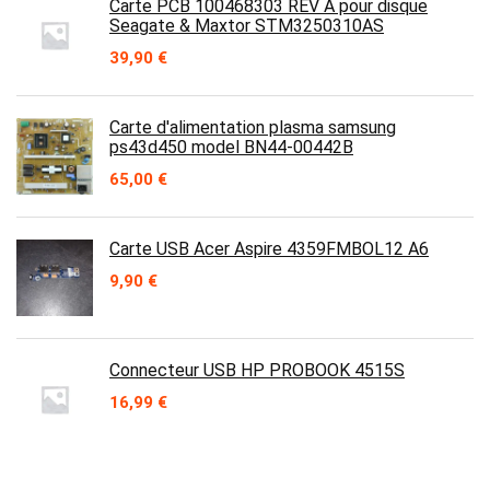
Carte PCB 100468303 REV A pour disque
Seagate & Maxtor STM3250310AS
39,90
€
Carte d'alimentation plasma samsung
ps43d450 model BN44-00442B
65,00
€
Carte USB Acer Aspire 4359FMBOL12 A6
9,90
€
Connecteur USB HP PROBOOK 4515S
16,99
€