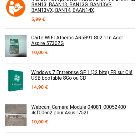
BAN13, BAAN13, BAN13G, BAN13VS,
BAN13VX, BAN14, BAAN14X
5,99
€
Carte WIFI Atheros AR5B91 802.11n Acer
Aspire 5730ZG
10,00
€
Windows 7 Entreprise SP1 (32 bits) FR sur Clé
USB bootable 8Go ou CD
14,90
€
Webcam Caméra Module 04081-00052400
4sf006n2 pour Asus r752l
10,00
€