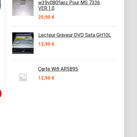
w39v080fapz Pour MS 7336
VER:1.0
25,90
€
Lecteur Graveur DVD Sata GH10L
12,90
€
Carte Wifi AR5B95
12,90
€