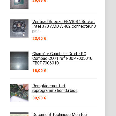
29,99
€
Ventirad Speeze EEA10S4 Socket
Intel 370 AMD A 462 connecteur 3
pins
23,90
€
Charnière Gauche + Droite PC
Compaq CQ71 ref FB0P7005010
FB0P7006010
15,00
€
Remplacement et
reprogrammation du bios
89,90
€
Document technique Moniteur