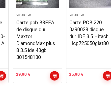
CARTE PCB
CARTE PCB
e
Carte pcb B8FEA
Carte PCB 220
de disque dur
0a90028 disque
0-
Maxtor
dur IDE 3.5 Hitachi
 A
DiamondMax plus
Hcp725050glat80
8 3.5 ide 40gb –
301548100
29,90
€
35,90
€