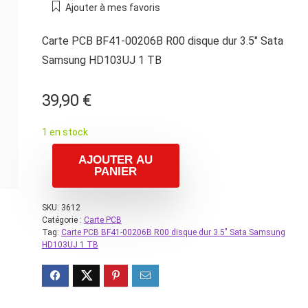
Ajouter à mes favoris
Carte PCB BF41-00206B R00 disque dur 3.5″ Sata
Samsung HD103UJ 1 TB
39,90
€
1 en stock
AJOUTER AU
PANIER
SKU:
3612
Catégorie :
Carte PCB
Tag:
Carte PCB BF41-00206B R00 disque dur 3.5″ Sata Samsung
HD103UJ 1 TB