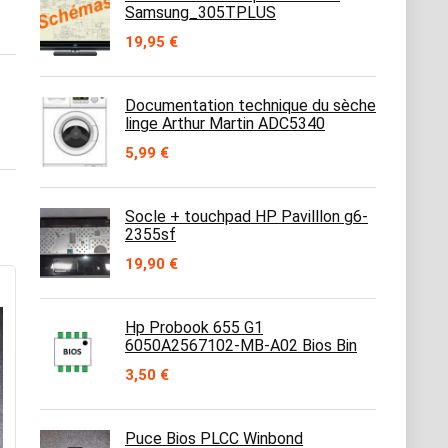
Samsung_305TPLUS
19,95
€
Documentation technique du sèche
linge Arthur Martin ADC5340
5,99
€
Socle + touchpad HP Pavilllon g6-
2355sf
19,90
€
Hp Probook 655 G1
6050A2567102-MB-A02 Bios Bin
3,50
€
Puce Bios PLCC Winbond