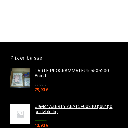
Prix en baisse
CARTE PROGRAMMATEUR 55X5200
Brandt
99,00
€
Le
Le
79,90
€
prix
prix
initial
actuel
était :
est :
Clavier AZERTY AEAT5F00210 pour pc
99,00 €.
79,90 €.
portable hp
23,99
€
Le
Le
13,90
€