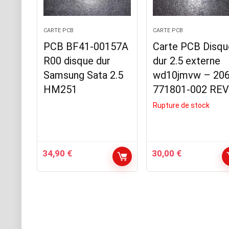
CARTE PCB
CARTE PCB
PCB BF41-00157A
Carte PCB Disqu
R00 disque dur
dur 2.5 externe
Samsung Sata 2.5
wd10jmvw – 206
HM251
771801-002 REV
Rupture de stock
34,90
€
30,00
€