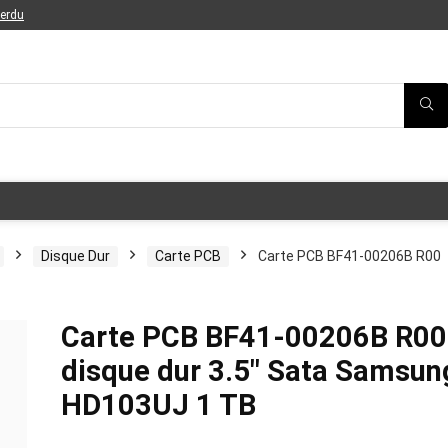
perdu
Disque Dur
Carte PCB
Carte PCB BF41-00206B R00
Carte PCB BF41-00206B R00
disque dur 3.5″ Sata Samsun
HD103UJ 1 TB