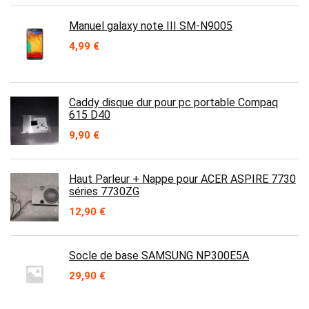
Manuel galaxy note III SM-N9005
4,99
€
Caddy disque dur pour pc portable Compaq
615 D40
9,90
€
Haut Parleur + Nappe pour ACER ASPIRE 7730
séries 7730ZG
12,90
€
Socle de base SAMSUNG NP300E5A
29,90
€