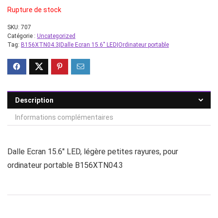
Rupture de stock
initial
actuel
était :
est :
SKU:
707
Catégorie :
Uncategorized
49,99 €.
39,90 €.
Tag:
B156XTN04.3|Dalle Ecran 15.6" LED|Ordinateur portable
Description
Informations complémentaires
Dalle Ecran 15.6″ LED, légère petites rayures, pour
ordinateur portable B156XTN04.3