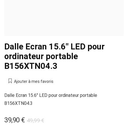
Dalle Ecran 15.6″ LED pour
ordinateur portable
B156XTN04.3
Ajouter à mes favoris
Dalle Ecran 15.6″ LED pour ordinateur portable
B156XTN04.3
Le
Le
39,90
€
49,99
€
prix
prix