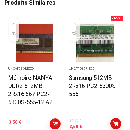
Produits Similaires
- 65%
UNCATEGORIZED
UNCATEGORIZED
Mémoire NANYA
Samsung 512MB
DDR2 512MB
2Rx16 PC2-5300S-
2Rx16.667 PC2-
555
5300S-555-12.A2
10,00
€
3,50
€
Le
Le
3,50
€