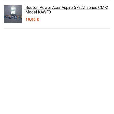
Bouton Power Acer Aspire 5732Z series CM-2
Model KAWF0
19,90
€
Bouton Power Acer Aspire LS-5893P
14,90
€
Contact
Prix en baisse
Carte mère TV DUAL dl-75uhd-001