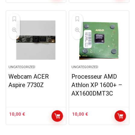
prix
prix
initial
actuel
était :
est :
10,00 €.
3,50 €.
UNCATEGORIZED
UNCATEGORIZED
Webcam ACER
Processeur AMD
Aspire 7730Z
Athlon XP 1600+ –
AX1600DMT3C
10,00
€
10,00
€