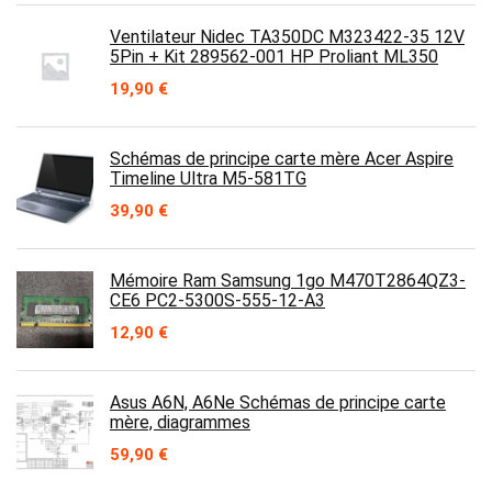
Ventilateur Nidec TA350DC M323422-35 12V
5Pin + Kit 289562-001 HP Proliant ML350
19,90
€
Schémas de principe carte mère Acer Aspire
Timeline Ultra M5-581TG
39,90
€
Mémoire Ram Samsung 1go M470T2864QZ3-
CE6 PC2-5300S-555-12-A3
12,90
€
Asus A6N, A6Ne Schémas de principe carte
mère, diagrammes
59,90
€